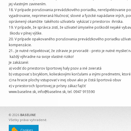
jej vlastným zavinením.
18. V prípade porušovania prevádzkového poriadku, nerešpektovanie poky
vyjadrovanie, neprimeraná hlučnosť, slovné a fyzické napádanie iných, p
oprávnený okamžite takéhoto užívateľa vykázať z priestorov ihriska.
19. V prípade, že správca zistí, že užívateľ úmyselne poškodil nejaké vy
škodu v plnej výške.
20. V prípade opakovaného porušovania prevádzkového poriadku užívateľ
kompenzácie.
21.. Je nutné rešpektovať, že zdravie je prvoradé - preto je nutné myslie
každý výhradne na svoje vlastné riziko!
Je zakázané:
a) vodiť do priestorov športovej haly psov a iné zvieratá
b) vstupovať s bicyklom, kolieskovými korčuľami a inými predmetmi, kto
c) na hracie plochy vstupovať v inej obuvi ako je čistá športová obuv
e) v priestoroch športovej je prísny zákaz fajčiť
www.baseline.sk, info@baseline.sk, tel. 0947 915590
© 2026
BASELINE
Všetky práva vyhradené.
Cookies