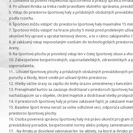
3. Užívatelia sú povinní rešpektovať upozornenia a príkazy správcu ihriska
4. Pri užívaní ihriska sa treba riadiť pravidlami slušného správania, pre
5. Vstup do priestorov športovej haly a príslušných obslužných prevádzko
podľa rozvrhu.
6. Športovci môžu vstúpiť' do priestorov športovej haly maximálne 15 mi
7. Športovci môžu vstúpiť' na hracie plochy 5 minút pred prideleným užív
ukončení hry upraviť a upratať tenisový dvorec, a to v rámci zakúpeného č
8. Je zakázaný vstup nepovolaným osobám do technologických priestorov 
Areny.
9. Na športovú plochu je povolený vstup len v čistej športovej obuvi a 
10. Zabezpečenie bezpečnostných, usporiadateľských, zdravotníckych a p
usporiadatelia,
11.. Užívateľ športovej plochy a príslušných obslužných prevádzkových pr
poruchy a škody, ktoré vznikli pri užívaní týchto priestorov.
12. Všetky väčšie úrazy sa zapíšu do knihy úrazov umiestnenej v kancelárii
13. Prenajímateľ kurtov sa zaväzuje dodržiavať v priestoroch športovej ha
nachádzajúcim sa v objekte, chrániť majetok a dodržiavať všetky protipož
14. V priestoroch športovej haly je prísne zakázané fajčiť, je zakázané 
15. Baseline Sport Arena neručí za voľne odložené veci, odporúča užívat
priestorov športovej plochy.
16. Osoba poverená správou športovej haly má právo ukončiť program či 
prevádzkový poriadok, bezpečnostné normy alebo pokyny zamestnancov
17. . Na ihrisku je dovolené vykonávať len tie aktivity, na ktoré je ihri