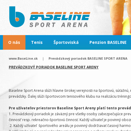
O nás
Tenis
Športoviská
Penzion BASELINE
www.BaseLine.sk
|
Prevádzkový poriadok BASELINE SPORT ARENA
PREVÁDZKOVÝ PORIADOK BASELINE SPORT ARENY
Baseline Sport Arena slúži hlavne širokej verejnosti na športovú, súťažnú
prevádzky. Ďalej slúži športovcom tenisového klubu na realizáciu tréningove
Pre užívateľov priestorov Baseline Sport Areny platí tento prevá
1. Prevádzkový poriadok je záväzný pre všetky osoby zabezpečujúce prevá
činnosť‘ resp. rekreačno-športovú činnosť. Každý užívateľ je povinný ob
2. Každý užívateľ športového areálu je povinný dodržiavať časový harmo